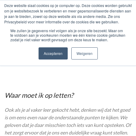
page contents
Deze website slaat cookies op je computer op. Deze cookies worden gebruikt
om je websitebezoek te verbeteren en meer gepersonaliseerde diensten aan
KOOP LEER ONLINE
je aan te bieden, zowel op deze website als via andere media. Zie ons
Privacybeleid voor meer informatie over de cookies die we gebruiken.
0
MENU
€
0.00
We zullen je gegevens niet volgen als je onze site bezoekt. Maar om
te voldoen aan je voorkeuren moeten we één kleine cookie gebruiken
zodat je niet vaker wordt gevraagd om deze keus te maken.
Leer kopen
Accepteren
Weigeren
Waar moet ik op letten?
Ook als je al vaker leer gekocht hebt, denken wij dat het goed
is om eens even naar de onderstaande punten te kijken. We
geloven dat je daar misschien toch iets van kunt opsteken. Of
het zorgt ervoor dat je ons een duidelijke vraag kunt stellen.