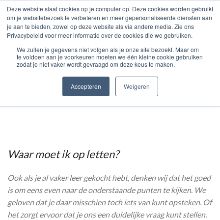
page contents
Deze website slaat cookies op je computer op. Deze cookies worden gebruikt
om je websitebezoek te verbeteren en meer gepersonaliseerde diensten aan
KOOP LEER ONLINE
je aan te bieden, zowel op deze website als via andere media. Zie ons
Privacybeleid voor meer informatie over de cookies die we gebruiken.
0
MENU
€
0.00
We zullen je gegevens niet volgen als je onze site bezoekt. Maar om
te voldoen aan je voorkeuren moeten we één kleine cookie gebruiken
zodat je niet vaker wordt gevraagd om deze keus te maken.
Leer kopen
Accepteren
Weigeren
Waar moet ik op letten?
Ook als je al vaker leer gekocht hebt, denken wij dat het goed
is om eens even naar de onderstaande punten te kijken. We
geloven dat je daar misschien toch iets van kunt opsteken. Of
het zorgt ervoor dat je ons een duidelijke vraag kunt stellen.