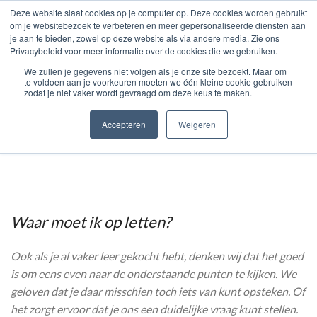
page contents
Deze website slaat cookies op je computer op. Deze cookies worden gebruikt
om je websitebezoek te verbeteren en meer gepersonaliseerde diensten aan
KOOP LEER ONLINE
je aan te bieden, zowel op deze website als via andere media. Zie ons
Privacybeleid voor meer informatie over de cookies die we gebruiken.
0
MENU
€
0.00
We zullen je gegevens niet volgen als je onze site bezoekt. Maar om
te voldoen aan je voorkeuren moeten we één kleine cookie gebruiken
zodat je niet vaker wordt gevraagd om deze keus te maken.
Leer kopen
Accepteren
Weigeren
Waar moet ik op letten?
Ook als je al vaker leer gekocht hebt, denken wij dat het goed
is om eens even naar de onderstaande punten te kijken. We
geloven dat je daar misschien toch iets van kunt opsteken. Of
het zorgt ervoor dat je ons een duidelijke vraag kunt stellen.